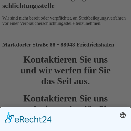
schlichtungs­stelle
Wir sind nicht bereit oder verpflichtet, an Streitbeilegungsverfahren
vor einer Verbraucherschlichtungsstelle teilzunehmen.
Markdorfer Straße 88 • 88048 Friedrichshafen
Kontaktieren Sie uns
und wir werfen für Sie
das Seil aus.
Kontaktieren Sie uns
und wir werfen für Sie
das Seil aus.