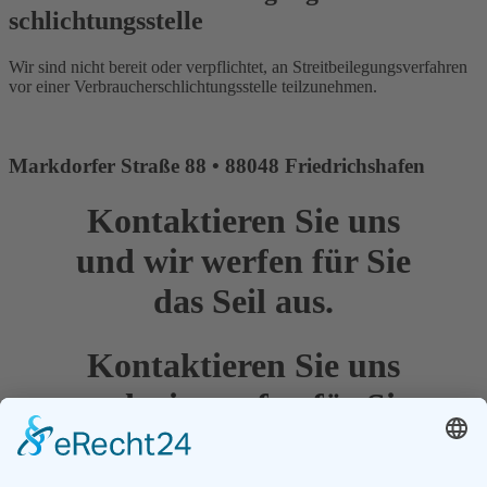
schlichtungs­stelle
Wir sind nicht bereit oder verpflichtet, an Streitbeilegungsverfahren
vor einer Verbraucherschlichtungsstelle teilzunehmen.
Markdorfer Straße 88 • 88048 Friedrichshafen
Kontaktieren Sie uns
und wir werfen für Sie
das Seil aus.
Kontaktieren Sie uns
und wir werfen für Sie
das Seil aus.