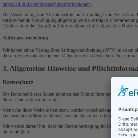
https://all-inkl.com/datenschutzinformationen/
.
Die Verwendung von All-Inkl erfolgt auf Grundlage von Art. 6 Abs. 1 
entsprechende Einwilligung abgefragt wurde, erfolgt die Verarbeitu
Cookies oder den Zugriff auf Informationen im Endgerät des Nutzers 
Auftragsverarbeitung
Wir haben einen Vertrag über Auftragsverarbeitung (AVV) mit dem obe
dieser die personenbezogenen Daten unserer Websitebesucher nur na
3. Allgemeine Hinweise und Pflicht­inform
Datenschutz
Die Betreiber dieser Seiten nehmen den Schutz Ihrer persönlichen Da
dieser Datenschutzerklärung.
Wenn Sie diese Website benutzen, werden verschiedene personenbezog
Datenschutzerklärung erläutert, welche Daten wir erheben und wofür 
Wir weisen darauf hin, dass die Datenübertragung im Internet (z. B. 
nicht möglich.