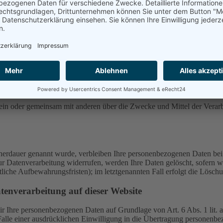
e ist:
e muss JavaScript eingeschaltet sein.
ie allein oder gemeinsam mit anderen über die Zwecke und Mittel der V
cherdauer genannt wurde, verbleiben Ihre personenbezogenen Daten bei 
r Datenverarbeitung widerrufen, werden Ihre Daten gelöscht, sofern wi
liche Aufbewahrungsfristen); im letztgenannten Fall erfolgt die Löschu
tenverarbeitung auf dieser Website
 wir Ihre personenbezogenen Daten auf Grundlage von Art. 6 Abs. 1 li
lle einer ausdrücklichen Einwilligung in die Übertragung personenbez