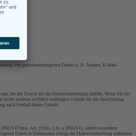
erarbeitung von personenbezogenen Daten (z. B. Namen, E-Mail-
uns, bis der Zweck für die Datenverarbeitung entfällt. Wenn Sie ein
r keine anderen rechtlich zulässigen Gründe für die Speicherung
ng nach Fortfall dieser Gründe.
t. a DSGVO bzw. Art. 9 Abs. 2 lit. a DSGVO, sofern besondere
ogener Daten in Drittstaaten erfolgt die Datenverarbeitung außerdem