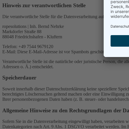
Hinweis zur verantwortlichen Stelle
Die verantwortliche Stelle für die Datenverarbeitung auf dieser Websit
ropesolutions | Inh. Bernd Nehrke
Markdorfer Straße 88
88048 Friedrichshafen - Kluftern
Telefon: +49 7544 9679120
E-Mail:
Diese E-Mail-Adresse ist vor Spambots geschützt! Zur Anzeig
Verantwortliche Stelle ist die natürliche oder juristische Person, d
Adressen o. Ä.) entscheidet.
Speicherdauer
Soweit innerhalb dieser Datenschutzerklärung keine speziellere Spei
berechtigtes Löschersuchen geltend machen oder eine Einwilligung zu
Ihrer personenbezogenen Daten haben (z. B. steuer- oder handelsrecht
Allgemeine Hinweise zu den Rechtsgrundlagen der Da
Sofern Sie in die Datenverarbeitung eingewilligt haben, verarbeiten
Datenkategorien nach Art. 9 Abs. 1 DSGVO verarbeitet werden. Im Fa