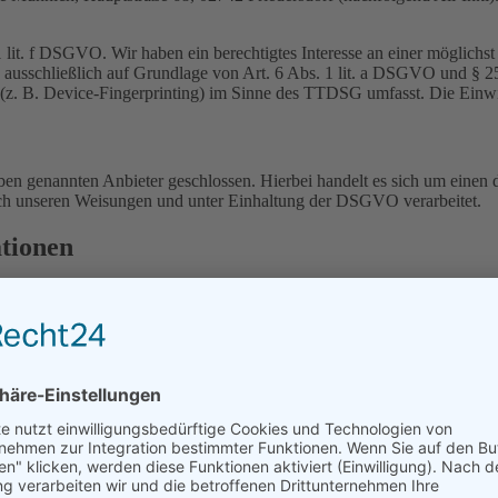
lit. f DSGVO. Wir haben ein berechtigtes Interesse an einer möglichst 
ng ausschließlich auf Grundlage von Art. 6 Abs. 1 lit. a DSGVO und §
(z. B. Device-Fingerprinting) im Sinne des TTDSG umfasst. Die Einwill
n genannten Anbieter geschlossen. Hierbei handelt es sich um einen da
ch unseren Weisungen und unter Einhaltung der DSGVO verarbeitet.
ationen
ten sehr ernst. Wir behandeln Ihre personenbezogenen Daten vertrauli
ene Daten erhoben. Personenbezogene Daten sind Daten, mit denen Sie
wir sie nutzen. Sie erläutert auch, wie und zu welchem Zweck das gesc
bei der Kommunikation per E-Mail) Sicherheitslücken aufweisen kann. E