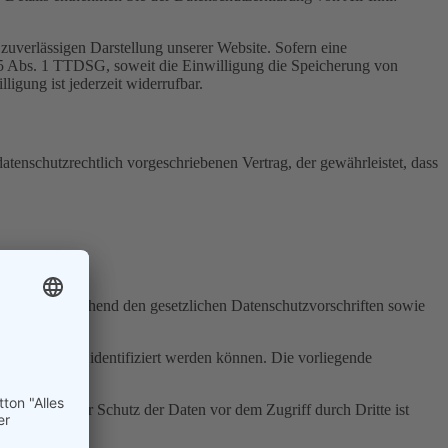
zuverlässigen Darstellung unserer Website. Sofern eine
 25 Abs. 1 TTDSG, soweit die Einwilligung die Speicherung von
igung ist jederzeit widerrufbar.
tenschutzrechtlich vorgeschriebenen Vertrag, der gewährleistet, dass
ch und entsprechend den gesetzlichen Datenschutzvorschriften sowie
 persönlich identifiziert werden können. Die vorliegende
hieht.
in lückenloser Schutz der Daten vor dem Zugriff durch Dritte ist