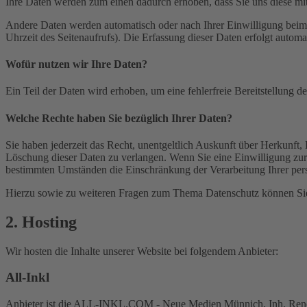
Ihre Daten werden zum einen dadurch erhoben, dass Sie uns diese mitt
Andere Daten werden automatisch oder nach Ihrer Einwilligung beim B
Uhrzeit des Seitenaufrufs). Die Erfassung dieser Daten erfolgt automat
Wofür nutzen wir Ihre Daten?
Ein Teil der Daten wird erhoben, um eine fehlerfreie Bereitstellung
Welche Rechte haben Sie bezüglich Ihrer Daten?
Sie haben jederzeit das Recht, unentgeltlich Auskunft über Herkunf
Löschung dieser Daten zu verlangen. Wenn Sie eine Einwilligung zur 
bestimmten Umständen die Einschränkung der Verarbeitung Ihrer per
Hierzu sowie zu weiteren Fragen zum Thema Datenschutz können Sie 
2. Hosting
Wir hosten die Inhalte unserer Website bei folgendem Anbieter:
All-Inkl
Anbieter ist die ALL-INKL.COM - Neue Medien Münnich, Inh. René Mü