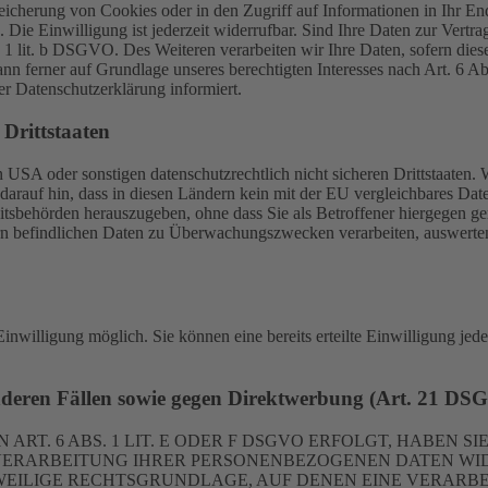
icherung von Cookies oder in den Zugriff auf Informationen in Ihr Endge
Die Einwilligung ist jederzeit widerrufbar. Sind Ihre Daten zur Vert
. 1 lit. b DSGVO. Des Weiteren verarbeiten wir Ihre Daten, sofern diese 
 ferner auf Grundlage unseres berechtigten Interesses nach Art. 6 Abs
r Datenschutzerklärung informiert.
Drittstaaten
USA oder sonstigen datenschutzrechtlich nicht sicheren Drittstaaten. 
n darauf hin, dass in diesen Ländern kein mit der EU vergleichbares Da
tsbehörden herauszugeben, ohne dass Sie als Betroffener hiergegen ger
n befindlichen Daten zu Überwachungszwecken verarbeiten, auswerten 
inwilligung möglich. Sie können eine bereits erteilte Einwilligung jed
nderen Fällen sowie gegen Direktwerbung (Art. 21 DS
. 6 ABS. 1 LIT. E ODER F DSGVO ERFOLGT, HABEN SIE
VERARBEITUNG IHRER PERSONENBEZOGENEN DATEN WIDE
EWEILIGE RECHTSGRUNDLAGE, AUF DENEN EINE VERARBE