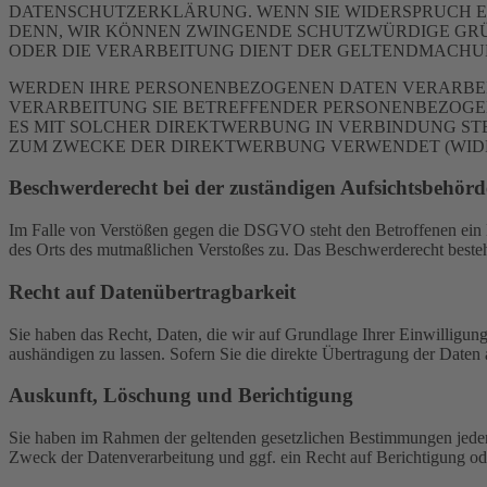
DATENSCHUTZERKLÄRUNG. WENN SIE WIDERSPRUCH EI
DENN, WIR KÖNNEN ZWINGENDE SCHUTZWÜRDIGE GRÜN
ODER DIE VERARBEITUNG DIENT DER GELTENDMACHUN
WERDEN IHRE PERSONENBEZOGENEN DATEN VERARBEITE
VERARBEITUNG SIE BETREFFENDER PERSONENBEZOGEN
ES MIT SOLCHER DIREKTWERBUNG IN VERBINDUNG ST
ZUM ZWECKE DER DIREKTWERBUNG VERWENDET (WIDERS
Beschwerde­recht bei der zuständigen Aufsichts­behörd
Im Falle von Verstößen gegen die DSGVO steht den Betroffenen ein Be
des Orts des mutmaßlichen Verstoßes zu. Das Beschwerderecht besteht
Recht auf Daten­übertrag­barkeit
Sie haben das Recht, Daten, die wir auf Grundlage Ihrer Einwilligung 
aushändigen zu lassen. Sofern Sie die direkte Übertragung der Daten a
Auskunft, Löschung und Berichtigung
Sie haben im Rahmen der geltenden gesetzlichen Bestimmungen jeder
Zweck der Datenverarbeitung und ggf. ein Recht auf Berichtigung o