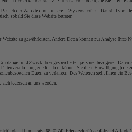
eilen. Hierbei kann es sich z. B. um Daten handeln, die Sie in ein Ko
esuch der Website durch unsere IT-Systeme erfasst. Das sind vor alle
isch, sobald Sie diese Website betreten.
 der Website zu gewährleisten. Andere Daten können zur Analyse Ihres 
t, Empfänger und Zweck Ihrer gespeicherten personenbezogenen Daten z
Datenverarbeitung erteilt haben, können Sie diese Einwilligung jederz
sonenbezogenen Daten zu verlangen. Des Weiteren steht Ihnen ein Besc
sich jederzeit an uns wenden.
nnich, Hauptstraße 68, 02742 Friedersdorf (nachfolgend All-Inkl). 