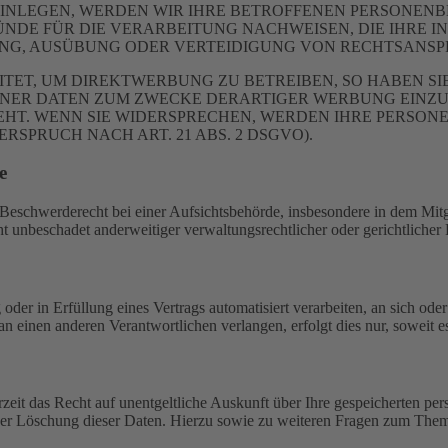
NLEGEN, WERDEN WIR IHRE BETROFFENEN PERSONENBE
DE FÜR DIE VERARBEITUNG NACHWEISEN, DIE IHRE IN
G, AUSÜBUNG ODER VERTEIDIGUNG VON RECHTSANSPRÜC
T, UM DIREKTWERBUNG ZU BETREIBEN, SO HABEN SIE
ER DATEN ZUM ZWECKE DERARTIGER WERBUNG EINZULEG
EHT. WENN SIE WIDERSPRECHEN, WERDEN IHRE PERSO
PRUCH NACH ART. 21 ABS. 2 DSGVO).
e
schwerderecht bei einer Aufsichtsbehörde, insbesondere in dem Mitgli
 unbeschadet anderweitiger verwaltungsrechtlicher oder gerichtlicher 
oder in Erfüllung eines Vertrags automatisiert verarbeiten, an sich od
n einen anderen Verantwortlichen verlangen, erfolgt dies nur, soweit e
zeit das Recht auf unentgeltliche Auskunft über Ihre gespeicherten 
der Löschung dieser Daten. Hierzu sowie zu weiteren Fragen zum Them